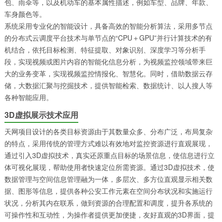
包、雨伞等，以及机动车的基本属性描述，例如车型、品牌、年款、
车身颜色等。
系统采用专业化的智能设计，具备高效的智能分析算法，采用多节点
的分布式云调度平台技术与单节点的“CPU＋GPU”并行计算技术的有
机结合，依托目标检测、特征提取、对象识别、深度学习等分析手
段，实现视频或图片内容的智能化信息分析，为视频监控领域带来巨
大的业务变革，实现视频监控情报化、智慧化。同时，借助数据云存
储，大数据汇聚与挖掘技术，提供智能检索、数据统计、以人搜人等
各种智能应用。
3D虚拟展示技术应用
天网项目设计的各类目标资源由于其数量众多、分布广泛，布局复杂
的特点，采用传统的管理方式难以有效地对监控资源进行直观展现，
通过引入3D虚拟技术，真实还原重点目标的场景信息，使信息进行立
体可视化展现，帮助使用者快速定位所需资源。通过3D虚拟技术，使
数据管理与空间信息管理融为一体，多层次、多方位直观显示相关数
据、图形等信息，提供各种公安工作元素在空间分布状况和实施运行
状况，分析其内在联系，做到资源的合理配置和调度，提升各系统的
可操作性和互动性，为操作者提供更加便捷，友好直观的3D界面，提