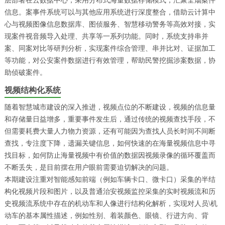
信息。案事件系统可以与其他应用系统进行深度整合，借助云计算中
心与视频图像信息数据库、图侦服务、智慧移动警务等高效对接，实
现案件视音频导入处理、共享等一系列功能。同时，系统支持串并
案、同案对比等研判分析，实现案件综合管理、串并比对、证据加工
等功能，对公安案件数据进行有效管理，帮助民警挖掘涉案数据，协
助侦破案件。
视频结构化系统
随着智慧城市建设的深入推进，视频点位的不断建设，视频的信息量
和存储量日益增多，重要事件发生后，通过传统的视频查找手段，不
但需要耗费大量人力物力资源，还有可能因为查找人员长时间不间断
查找，专注度下降，遗漏关键信息，如何快速的在海量视频信息中寻
找目标，如何防止海量视频中有价值的数据因视频录像的循环覆盖而
不断丢失，是目前摆在用户眼前需要迫切解决的问题。
本期建设注重对智能感知前端（例如车辆卡口、微卡口）采集的半结
构化视频片段和图片，以及普通治安视频监控采集的实时视频流和历
史视频流系统中存在的机动车和人像进行结构化解析，实现对人员\机
动车的基本属性描述，例如性别、着装颜色、眼镜、行进方向、背