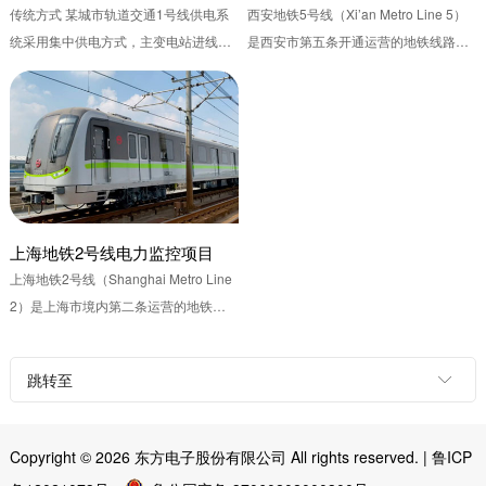
传统方式 某城市轨道交通1号线供电系
西安地铁5号线（Xi’an Metro Line 5）
统采用集中供电方式，主变电站进线电
是西安市第五条开通运营的地铁线路，
源为110kV，系统环网电压为35kV。 解
2020年开通运营。线路西起西咸新区创
决方法 由A主变电站和B主变电站对1号
新港站，途经秦都区、未央区、莲湖
线各车站、停车场和车辆段牵引变电所
区、碑林区、雁塔区，东至灞桥区西...
和降...
上海地铁2号线电力监控项目
上海地铁2号线（Shanghai Metro Line
2）是上海市境内第二条运营的地铁线
路，1995年开工建设，2000年开通试
运营，线路西起青浦区徐泾东站，途经
跳转至

青浦区、闵行区、长宁区、静...
Copyright © 2026
东方电子股份有限公司
All rights reserved.
|
鲁ICP