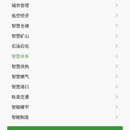
低空经济
城市管理
无人机低空AI感知平台
低空经济
智慧仓储
智慧仓储
智慧矿山
智慧档案综合管理系统
智能仓储系统
石油石化
智慧矿山
智慧水务
智慧供热
矿山智慧能源管控平台
矿山加油全流程智能管理系统
智慧燃气
矿山化验管理信息系统
矿山智慧监督系统
智慧港口
矿山智慧安全管理系统
矿山智慧物资设备管理系统
轨道交通
智能楼宇
矿山智慧经营管理系统
矿山生产智慧管理系统
智能制造
石油石化