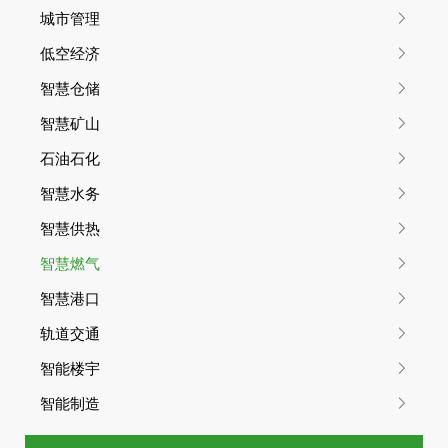
低空经济
城市管理
无人机低空AI感知平台
低空经济
智慧仓储
智慧仓储
智慧矿山
智慧档案综合管理系统
智能仓储系统
石油石化
智慧矿山
智慧水务
智慧供热
矿山智慧能源管控平台
矿山加油全流程智能管理系统
智慧燃气
矿山化验管理信息系统
矿山智慧监督系统
智慧港口
矿山智慧安全管理系统
矿山智慧物资设备管理系统
轨道交通
智能楼宇
矿山智慧经营管理系统
矿山生产智慧管理系统
智能制造
石油石化